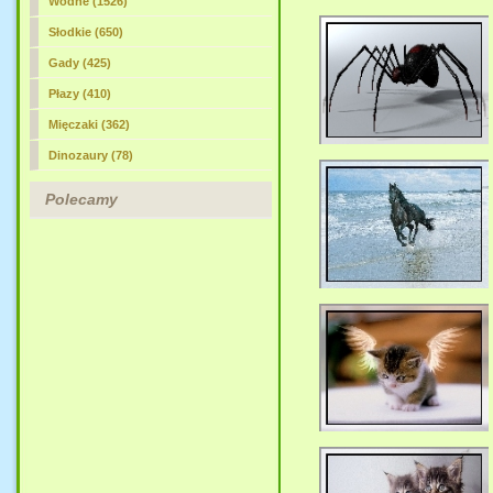
Wodne (1526)
Słodkie (650)
Gady (425)
Płazy (410)
Mięczaki (362)
Dinozaury (78)
Polecamy