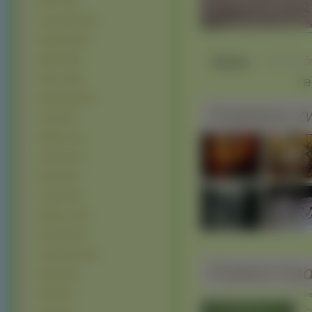
Pawie (146)
Zimorodek (142)
Flamingi (139)
Słaba
Wróbel (110)
r
Bocian (105)
Kardynały (100)
Podobne zw
Tukan (90)
Pelikany (76)
Jastrząb (70)
Rudzik (68)
Żurawie (62)
Maskonur (59)
Dzięcioły (54)
Jemiołuszki (49)
Pobierz ko
Sokoły (40)
Dudki (37)
Śre
Duż