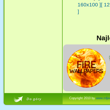
160x100 ]
[ 1
]
Najl
Copyright 2010 by
www.zdjec