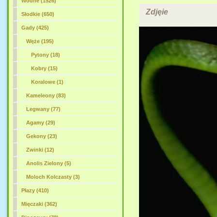
Wodne (1526)
Zdjęie
Słodkie (650)
Gady (425)
Węże
(195)
Pytony (18)
Kobry (15)
Koralowe (1)
Kameleony (83)
Legwany (77)
Agamy (29)
Gekony (23)
Zwinki (12)
Anolis Zielony (5)
Moloch Kolczasty (3)
Płazy (410)
Mięczaki (362)