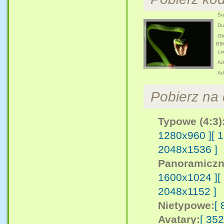
Śre
Duż
Obr
BB
Lin
Adr
Ad
Pobierz na d
Typowe (4:3)
1280x960 ]
[ 
2048x1536 ]
Panoramiczn
1600x1024 ]
[
2048x1152 ]
Nietypowe:
[
Avatary:
[ 35