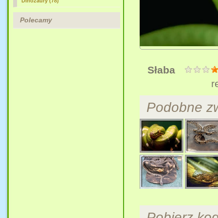
Dinozaury (78)
Polecamy
Słaba
r
Podobne zw
Pobierz ko