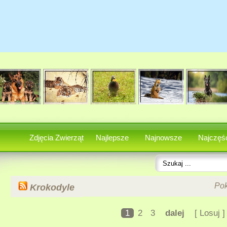
Zdjęcia Zwierząt
Najlepsze
Najnowsze
Najczęśc
Po
Krokodyle
1
2
3
dalej
[ Losuj ]