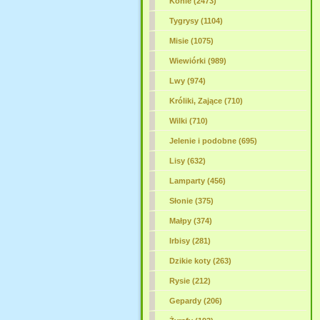
Konie (2473)
Tygrysy (1104)
Misie (1075)
Wiewiórki (989)
Lwy (974)
Króliki, Zające (710)
Wilki (710)
Jelenie i podobne (695)
Lisy (632)
Lamparty (456)
Słonie (375)
Małpy (374)
Irbisy (281)
Dzikie koty (263)
Rysie (212)
Gepardy (206)