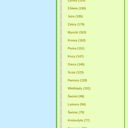
Żyrafy (193)
Żółwie (190)
Jeże (185)
Zebry (179)
Myszki (163)
Krowy (162)
Puma (151)
Kozy (147)
Owce (146)
Szop (123)
Pantery (118)
Wielbłądy (101)
Świnki (98)
Lemury (94)
Świnie (79)
Krokodyle
(77)