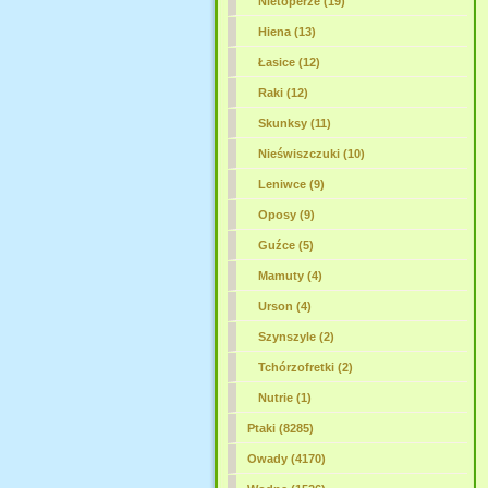
Nietoperze (19)
Hiena (13)
Łasice (12)
Raki (12)
Skunksy (11)
Nieświszczuki (10)
Leniwce (9)
Oposy (9)
Guźce (5)
Mamuty (4)
Urson (4)
Szynszyle (2)
Tchórzofretki (2)
Nutrie (1)
Ptaki (8285)
Owady (4170)