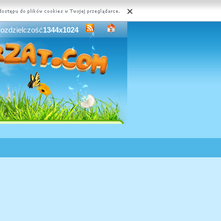
rozdzielczość
1344x1024