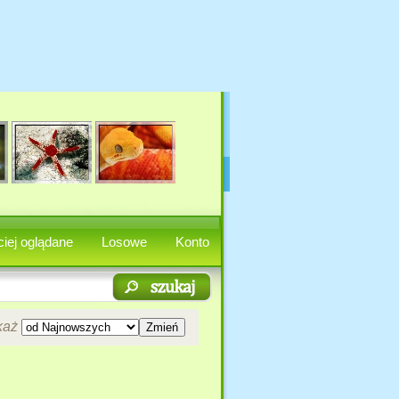
iej oglądane
Losowe
Konto
każ