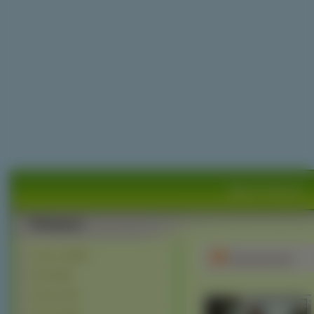
Zdjęcia Zwierząt
Lądowe (30828)
Tyranozaur
Ptaki (8285)
Owady (4170)