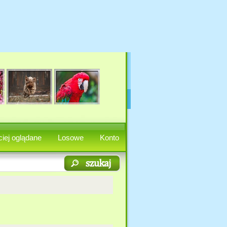
iej oglądane
Losowe
Konto