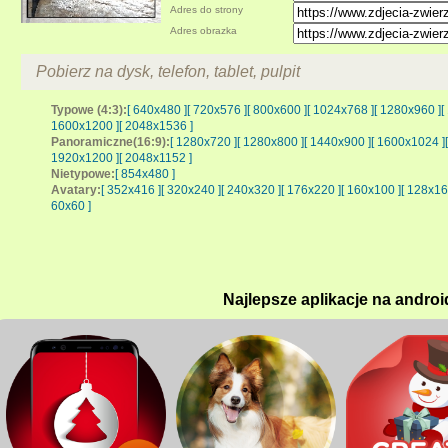
Adres do strony
Adres obrazka
Pobierz na dysk, telefon, tablet, pulpit
Typowe (4:3):
[ 640x480 ]
[ 720x576 ]
[ 800x600 ]
[ 1024x768 ]
[ 1280x960 ]
[
1600x1200 ]
[ 2048x1536 ]
Panoramiczne(16:9):
[ 1280x720 ]
[ 1280x800 ]
[ 1440x900 ]
[ 1600x1024 ]
1920x1200 ]
[ 2048x1152 ]
Nietypowe:
[ 854x480 ]
Avatary:
[ 352x416 ]
[ 320x240 ]
[ 240x320 ]
[ 176x220 ]
[ 160x100 ]
[ 128x16
60x60 ]
Najlepsze aplikacje na androi