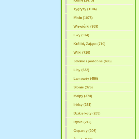
Konie (2473)
Tygrysy (1104)
Misie (1075)
Wiewiórki (989)
Lwy (974)
Króliki, Zające (710)
Wilki (710)
Jelenie i podobne (695)
Lisy (632)
Lamparty (456)
Słonie (375)
Małpy (374)
Irbisy (281)
Dzikie koty (263)
Rysie (212)
Gepardy (206)