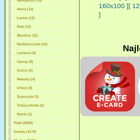
Nietoperze (19)
160x100 ]
[ 1
Hiena (13)
]
Łasice (12)
Raki (12)
Skunksy (11)
Nieświszczuki (10)
Najl
Leniwce (9)
Oposy (9)
Guźce (5)
Mamuty (4)
Urson (4)
Szynszyle (2)
Tchórzofretki (2)
Nutrie (1)
Ptaki (8285)
Owady (4170)