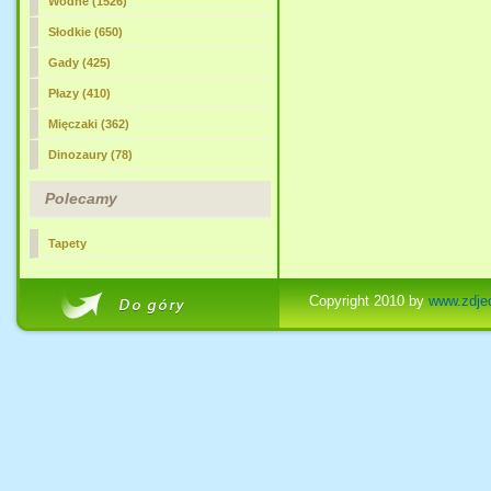
Wodne (1526)
Słodkie (650)
Gady (425)
Płazy (410)
Mięczaki (362)
Dinozaury (78)
Polecamy
Tapety
Copyright 2010 by
www.zdjec