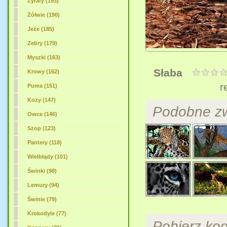
Żyrafy (193)
Żółwie (190)
Jeże (185)
Zebry (179)
Myszki (163)
Słaba
Krowy (162)
r
Puma (151)
Kozy (147)
Podobne zw
Owce (146)
Szop (123)
Pantery (118)
Wielbłądy (101)
Świnki (98)
Lemury (94)
Świnie (79)
Krokodyle (77)
Pobierz ko