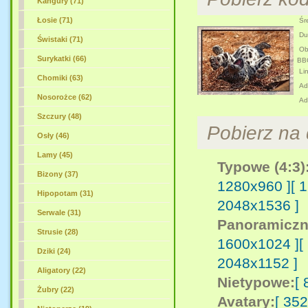
Kangury (71)
Łosie (71)
Śre
Duż
Świstaki (71)
Obr
Surykatki (66)
BB
Lin
Chomiki (63)
Adr
Nosorożce (62)
Ad
Szczury (48)
Pobierz na d
Osły (46)
Lamy (45)
Typowe (4:3)
Bizony (37)
1280x960 ]
[ 
Hipopotam (31)
2048x1536 ]
Serwale (31)
Panoramiczn
Strusie (28)
1600x1024 ]
[
Dziki (24)
2048x1152 ]
Aligatory (22)
Nietypowe:
[
Żubry (22)
Avatary:
[ 35