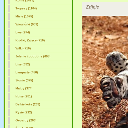
Konie (2473)
Zdjęie
Tygrysy (1104)
Misie (1075)
Wiewiórki (989)
Lwy (974)
Króliki, Zające (710)
Wilki (710)
Jelenie i podobne (695)
Lisy (632)
Lamparty
(456)
Słonie (375)
Małpy (374)
Irbisy (281)
Dzikie koty (263)
Rysie (212)
Gepardy (206)