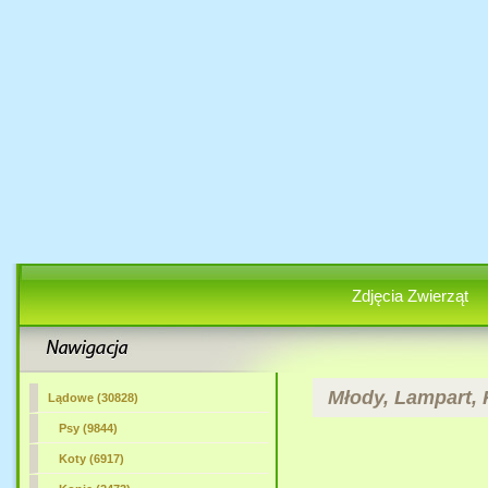
Zdjęcia Zwierząt
Młody, Lampart, K
Lądowe (30828)
Psy (9844)
Koty (6917)