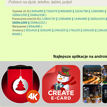
Pobierz na dysk, telefon, tablet, pulpit
Typowe (4:3):
[ 640x480 ]
[ 720x576 ]
[ 800x600 ]
[ 1024x768 ]
[ 1280x960 ]
[
1600x1200 ]
[ 2048x1536 ]
Panoramiczne(16:9):
[ 1280x720 ]
[ 1280x800 ]
[ 1440x900 ]
[ 1600x1024 ]
1920x1200 ]
[ 2048x1152 ]
Nietypowe:
[ 854x480 ]
Avatary:
[ 352x416 ]
[ 320x240 ]
[ 240x320 ]
[ 176x220 ]
[ 160x100 ]
[ 128x16
60x60 ]
Najlepsze aplikacje na androi