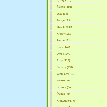
Żyrafy (193)
Żółwie (190)
Jeże (185)
Zebry (179)
Myszki (163)
Krowy (162)
Puma (151)
Kozy (147)
Owce (146)
Szop (123)
Pantery (118)
Wielbłądy (101)
Świnki (98)
Lemury (94)
Świnie (79)
Krokodyle (77)