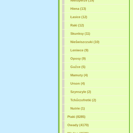
Nietoperze (19)
Hiena (13)
Łasice (12)
Raki (12)
Skunksy (11)
Nieświszczuki (10)
Leniwce (9)
Oposy (9)
Guźce (5)
Mamuty (4)
Urson (4)
Szynszyle (2)
Tchórzofretki (2)
Nutrie (1)
Ptaki (8285)
Owady (4170)