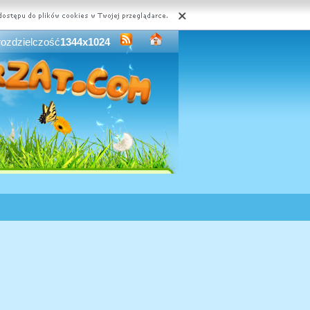
rozdzielczość
1344x1024