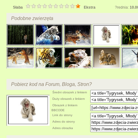
Słaba
Ekstra
?rednia:
10.0
Podobne zwierzęta
Pobierz kod na Forum, Bloga, Stron?
Średni obrazek z linkiem
Duży obrazek z linkiem
Obrazek z linkiem
BBCODE
Link do strony
Adres do strony
Adres obrazka