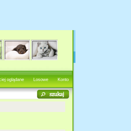
iej oglądane
Losowe
Konto