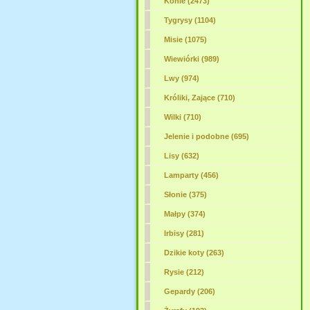
Konie (2473)
Tygrysy
(1104)
Misie (1075)
Wiewiórki (989)
Lwy (974)
Króliki, Zające (710)
Wilki (710)
Jelenie i podobne (695)
Lisy (632)
Lamparty (456)
Słonie (375)
Małpy (374)
Irbisy (281)
Dzikie koty (263)
Rysie (212)
Gepardy (206)