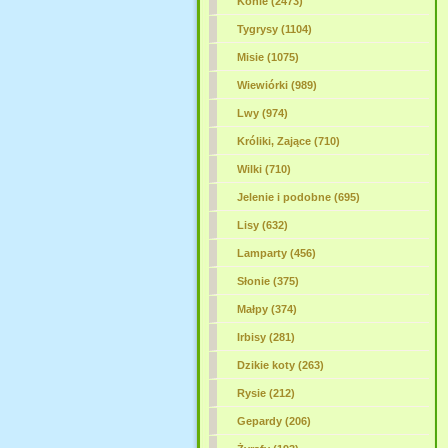
Konie (2473)
Tygrysy (1104)
Misie (1075)
Wiewiórki (989)
Lwy (974)
Króliki, Zające (710)
Wilki
(710)
Jelenie i podobne (695)
Lisy (632)
Lamparty (456)
Słonie (375)
Małpy (374)
Irbisy (281)
Dzikie koty (263)
Rysie (212)
Gepardy (206)