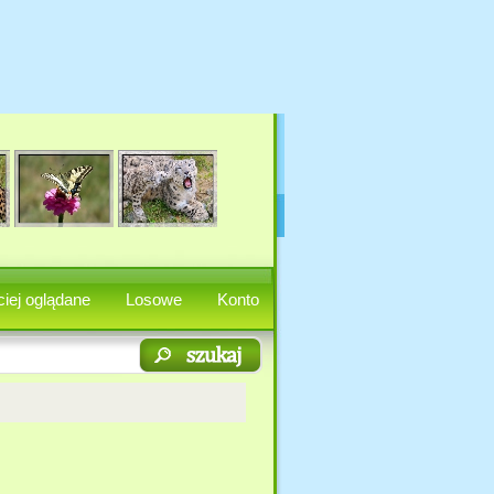
iej oglądane
Losowe
Konto