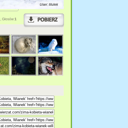
User: lilulek
0
, Głosów:
1