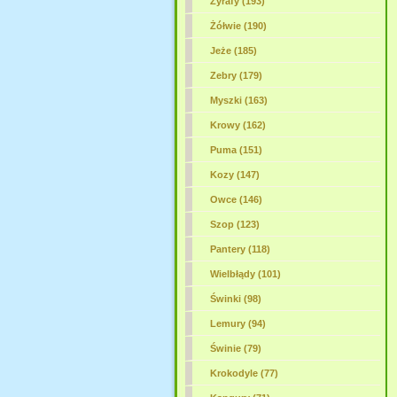
Żyrafy (193)
Żółwie (190)
Jeże (185)
Zebry (179)
Myszki (163)
Krowy (162)
Puma (151)
Kozy (147)
Owce (146)
Szop (123)
Pantery (118)
Wielbłądy (101)
Świnki (98)
Lemury (94)
Świnie (79)
Krokodyle (77)