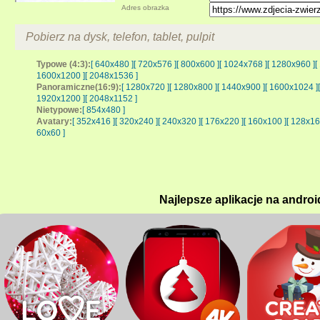
Adres obrazka
Pobierz na dysk, telefon, tablet, pulpit
Typowe (4:3):
[ 640x480 ]
[ 720x576 ]
[ 800x600 ]
[ 1024x768 ]
[ 1280x960 ]
[
1600x1200 ]
[ 2048x1536 ]
Panoramiczne(16:9):
[ 1280x720 ]
[ 1280x800 ]
[ 1440x900 ]
[ 1600x1024 ]
1920x1200 ]
[ 2048x1152 ]
Nietypowe:
[ 854x480 ]
Avatary:
[ 352x416 ]
[ 320x240 ]
[ 240x320 ]
[ 176x220 ]
[ 160x100 ]
[ 128x16
60x60 ]
Najlepsze aplikacje na androi