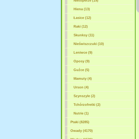
Nietoperze (19)
Hiena (13)
Łasice (12)
Raki (12)
Skunksy (11)
Nieświszczuki (10)
Leniwce (9)
Oposy (9)
Guźce (5)
Mamuty (4)
Urson (4)
Szynszyle (2)
Tchórzofretki (2)
Nutrie (1)
Ptaki (8285)
Owady (4170)