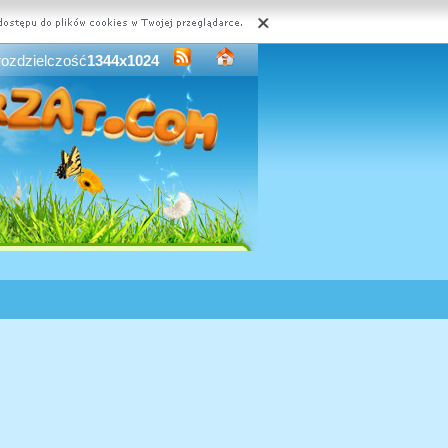
rozdzielczość
1344x1024