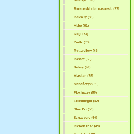
Samojed (88)
Berneński pies pasterski (87)
Boksery (85)
Akita (81)
Dogi (78)
Pudle (78)
Rottweilery (66)
Basset (65)
Setery (56)
Alaskan (55)
Maltańczyk (55)
Płochacze (55)
Leonberger (52)
Shar Pei (50)
Sznaucery (50)
Bichon frise (49)