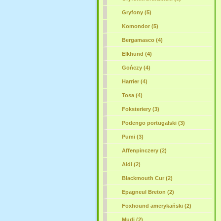
Gryfony (5)
Komondor (5)
Bergamasco (4)
Elkhund (4)
Gończy (4)
Harrier (4)
Tosa (4)
Foksteriery (3)
Podengo portugalski (3)
Pumi (3)
Affenpinczery (2)
Aidi (2)
Blackmouth Cur (2)
Epagneul Breton (2)
Foxhound amerykański (2)
Mudi (2)