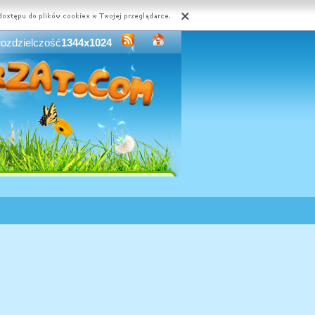
rozdzielczość
1344x1024