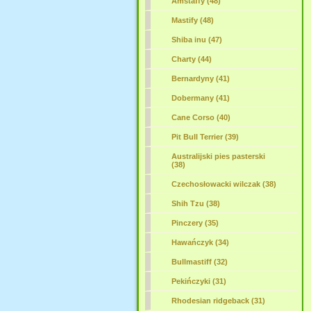
Amstaffy (48)
Mastify (48)
Shiba inu (47)
Charty (44)
Bernardyny (41)
Dobermany (41)
Cane Corso (40)
Pit Bull Terrier (39)
Australijski pies pasterski
(38)
Czechosłowacki wilczak (38)
Shih Tzu (38)
Pinczery (35)
Hawańczyk (34)
Bullmastiff
(32)
Pekińczyki (31)
Rhodesian ridgeback (31)