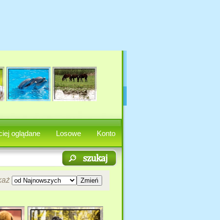
iej oglądane
Losowe
Konto
każ