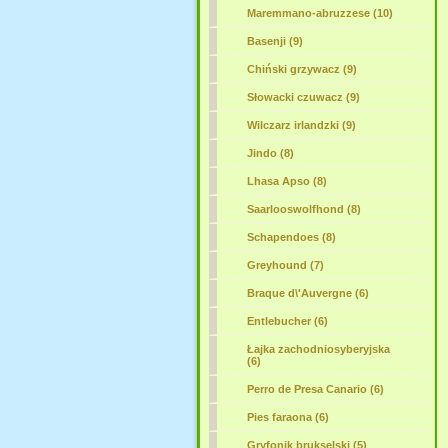
Maremmano-abruzzese (10)
Basenji (9)
Chiński grzywacz (9)
Słowacki czuwacz (9)
Wilczarz irlandzki (9)
Jindo (8)
Lhasa Apso (8)
Saarlooswolfhond (8)
Schapendoes (8)
Greyhound (7)
Braque d\'Auvergne (6)
Entlebucher (6)
Łajka zachodniosyberyjska
(6)
Perro de Presa Canario (6)
Pies faraona (6)
Gryfonik brukselski (5)